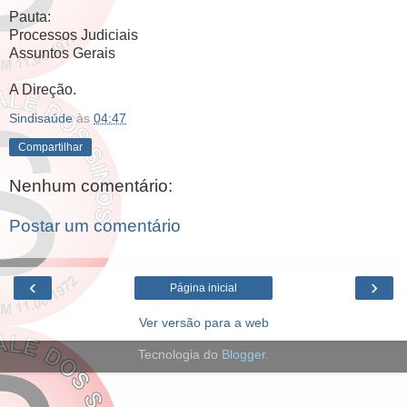
Pauta:
Processos Judiciais
Assuntos Gerais
A Direção.
Sindisaúde
às
04:47
Compartilhar
Nenhum comentário:
Postar um comentário
‹
›
Página inicial
Ver versão para a web
Tecnologia do
Blogger
.